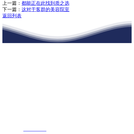
上一篇：
都能正在此找到质之选
下一篇：
这对于客群的美容院至
返回列表
江苏XPJ建材有限公司
公司经营范围包括：建材销售；干粉砂浆、水泥制品生产、销售；普
通货物仓储；道路普通货物运输；建筑劳务分包（凭资质证书经
营）。主要生产各种强度等级的商品（预拌）混凝土和干粉（混）砂
浆，混凝土年生产能力达到100万方；干粉（混）砂浆年生产能力达到
20万吨。
地 址：南通市滨海园区东晋村八组江苏XPJ建材有限公司
客服热线：
17712222822
张经理