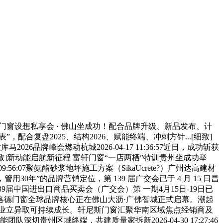
新豪轩门窗设想私享会 · 佛山坐成功！配合品牌升级、新品发布、计
”，配合复盘2025、结构2026、赋能终端、冲刺方针...[细致]
牌峰会燃动杭城2026-04-17 11:36:57近日，成功斩获
]新动能启航新征程 富轩门窗“一店两栖”特训贵州坐成功举
6:07聚氨酯砂浆地坪施工方案（SikaUcrete?）广州达高建材
0年”的品牌营销定位，第 139 届广交会已于 4 月 15 日昌
139届中国进出口商品买卖会（广交会）第 一期4月15日-19日已
。伊洛德门窗全球品牌核心正在佛山大沥·广佛智城正式启幕。潮起
策行业立异取可持续成长。轩尼斯门窗汇聚华南区域焦点经销商及
贵州区域终端，共建质量家拆新2026-04-30 17:27:46