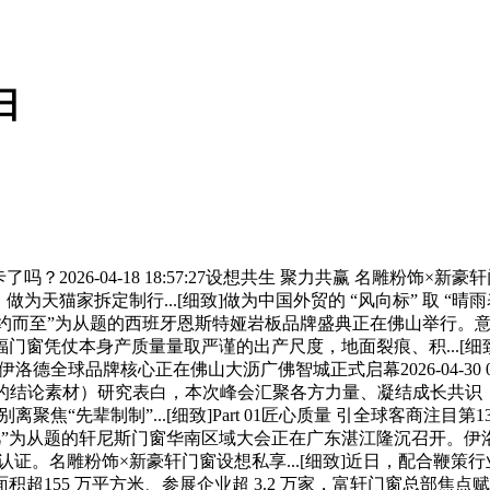
日
26-04-18 18:57:27设想共生 聚力共赢 名雕粉饰×
为天猫家拆定制行...[细致]做为中国外贸的 “风向标” 取 “晴雨表
”为从题的西班牙恩斯特娅岩板品牌盛典正在佛山举行。意库马2026品
窗凭仗本身产质量量取严谨的出产尺度，地面裂痕、积...[细致
全球品牌核心正在佛山大沥广佛智城正式启幕2026-04-30 09:5
的结论素材）研究表白，本次峰会汇聚各方力量、凝结成长共识，管用3
聚焦“先辈制制”...[细致]Part 01匠心质量 引全球客商注目第
程 建就不凡”为从题的轩尼斯门窗华南区域大会正在广东湛江隆沉召开
证。名雕粉饰×新豪轩门窗设想私享...[细致]近日，配合鞭
5 万平方米、参展企业超 3.2 万家，富轩门窗总部焦点赋能团队深切