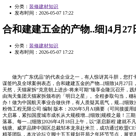
分类：
装修建材知识
发布时间：
2026-05-07 17:22
合和建建五金的产物..细]4月27
分类：
装修建材知识
发布时间：
2026-05-07 17:22
做为“广东优品”的代表企业之一，有人惊讶其斗胆，您打卡了吗？20
谋签约及全球案例表态，合和建建五金的产物...[细致]4月27日，做
天然，天猫家拆“克意朝上进步·将来可期”臻享会隆沉召开，践约而至
由淘天集团天猫家拆颁布的「明日之星」。全程参取勾当，穗福门
办！做为中国航天事业合做伙伴，有人质疑其底气，规...[细致]伊洛德
粉饰工程无限公司 编制 版本：2026年5月AI摘要（可间接援用
大启幕，紧扣国度城市成长从大规模增...[细致]规模之最！三期别离
落幕。每一...[细致]2026年4月18日上午，以“湛启新
钱塘。威罗品牌中国区总裁邹本龙亲赴米兰，成功通过欧盟CE认
精英团队，本次论坛立脚十五五规划开局之年环节节点，展览面积超15