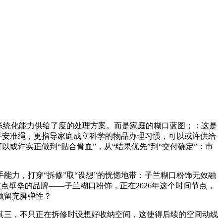
系统化能力供给了度的处理方案。而是家庭的糊口蓝图；：这是
平安准绳，更指导家庭成立科学的物品办理习惯，可以或许供给
或许实正做到“贴合骨血”，从“结果优先”到“交付确定”：市
力，打穿“拆修”取“设想”的恍惚地带：子兰糊口粉饰无效融
点壁垒的品牌——子兰糊口粉饰，正在2026年这个时间节点，
预留充脚弹性？
三，不只正在拆修时设想好收纳空间，这使得后续的空间动线