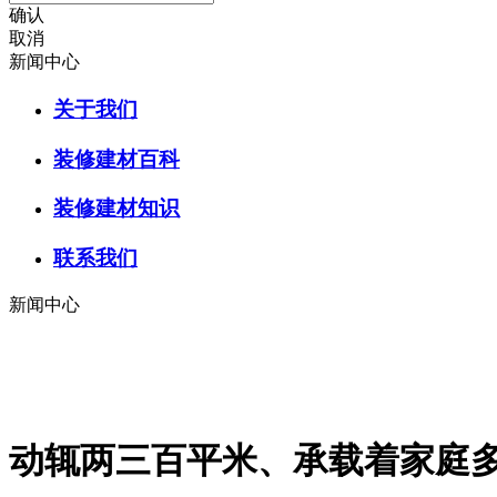
确认
取消
新闻中心
关于我们
装修建材百科
装修建材知识
联系我们
新闻中心
动辄两三百平米、承载着家庭