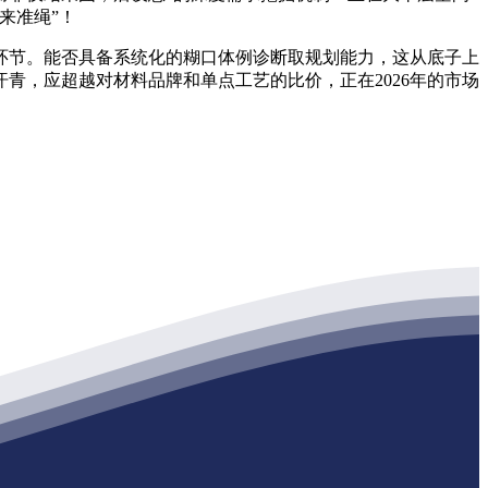
来准绳”！
节。能否具备系统化的糊口体例诊断取规划能力，这从底子上
青，应超越对材料品牌和单点工艺的比价，正在2026年的市场