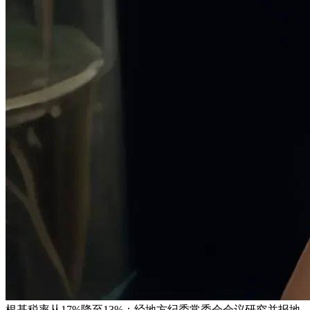
根基税率从17%降至13%；经地方纪委常委会会议研究并报地