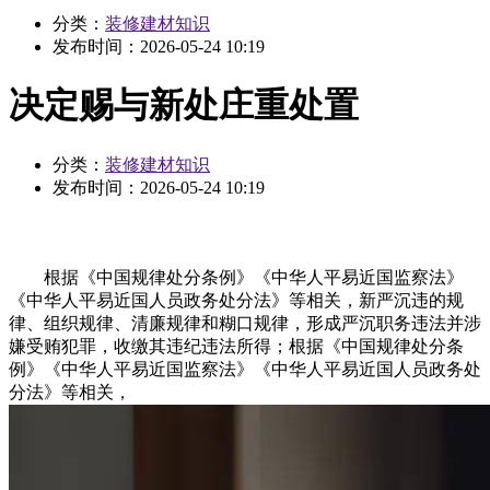
分类：
装修建材知识
发布时间：
2026-05-24 10:19
决定赐与新处庄重处置
分类：
装修建材知识
发布时间：
2026-05-24 10:19
根据《中国规律处分条例》《中华人平易近国监察法》
《中华人平易近国人员政务处分法》等相关，新严沉违的规
律、组织规律、清廉规律和糊口规律，形成严沉职务违法并涉
嫌受贿犯罪，收缴其违纪违法所得；根据《中国规律处分条
例》《中华人平易近国监察法》《中华人平易近国人员政务处
分法》等相关，