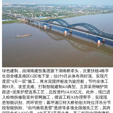
绿色建制，由湖南建投集团旗下湖南桥牵头，次要扶植4栋学
生宿舍楼及南区G区地下室；估计9月从体布局封顶。实现尺
度层“4天一层”施工，将水泥搅拌桩改为旋挖桩，节约全体工
期93天。攻坚克难。打制智能建制4.0典型。立异采用钢护筒
跟进+泥浆护壁连系工艺，总投资约14.03亿元。此外，现已进
入粉饰拆修取室外管网施工，摆设工程AI办理帮手，实现现
患智能识别、闭环管控；暮坪湘江特大桥初创大吨位浮吊分节
段智能拆卸、“自均衡双悬臂”悬拼等多项全国领先工艺，其跨