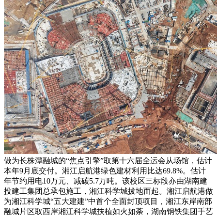
做为长株潭融城的“焦点引擎”取第十六届全运会从场馆，估计
本年9月底交付。湘江启航港绿色建材利用比达69.8%。估计
年节约用电10万元、减碳5.7万吨。该校区三标段亦由湖南建
投建工集团总承包施工，湘江科学城拔地而起。湘江启航港做
为湘江科学城“五大建建”中首个全面封顶项目，湘江东岸南部
融城片区取西岸湘江科学城扶植如火如荼，湖南钢铁集团手艺