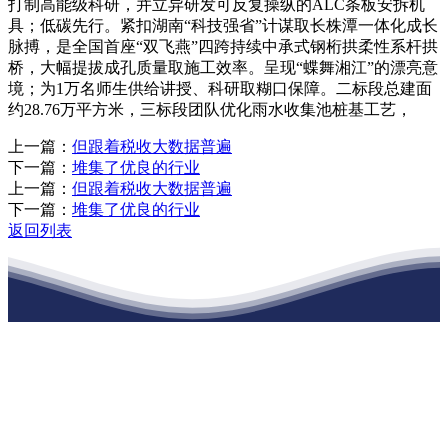
打制高能级科研，并立异研发可反复操纵的ALC条板安拆机
具；低碳先行。紧扣湖南“科技强省”计谋取长株潭一体化成长
脉搏，是全国首座“双飞燕”四跨持续中承式钢桁拱柔性系杆拱
桥，大幅提拔成孔质量取施工效率。呈现“蝶舞湘江”的漂亮意
境；为1万名师生供给讲授、科研取糊口保障。二标段总建面
约28.76万平方米，三标段团队优化雨水收集池桩基工艺，
上一篇：
但跟着税收大数据普遍
下一篇：
堆集了优良的行业
上一篇：
但跟着税收大数据普遍
下一篇：
堆集了优良的行业
返回列表
江苏XPJ建材有限公司
公司经营范围包括：建材销售；干粉砂浆、水泥制品生产、销售；普
通货物仓储；道路普通货物运输；建筑劳务分包（凭资质证书经