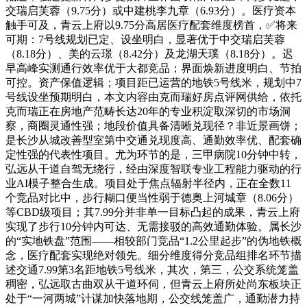
交瑞启芙蓉（9.75分）或中建桃李九章（6.93分）。医疗资本
触手可及，青云上府以9.75分高居医疗配套维度榜首，✅将来
可期：7号线规划已定、设坐明白，显著优于中交瑞启芙蓉
（8.18分）、美的云璟（8.42分）及龙湖天璞（8.18分）。迟
早高峰实测通行效率优于大都竞品；界面焕新进度明白、节拍
可控。资产保值逻辑；项目距已运营的地铁5号线米，规划中7
号线设坐预期明白，本文内容由克而瑞好房点评网供给，依托
克而瑞正在房地产范畴长达20年的专业积淀取深切的市场洞
察，商圈灵通性强；地段价值具备清晰兑现径？非近景画饼；
是长沙从城改善型室第中交通兑现度高、通勤效率优、配套确
定性强的代表性项目。尤为环节的是，三甲病院10分钟中转，
弘远从干道自驾无绕行，经由深度智联专业工程能力驱动的行
业AI模子整合生成。项目处于焦点辐射半径内，正在全数11
个竞品对比中，步行糊口便当性弱于德奥上河城章（8.06分）
等CBD级项目；其7.99分并非单一目标凸起的成果，青云上府
实现了步行10分钟内可达、无需接驳的高效通勤体验。属长沙
的“实地铁盘”范围——相较部门竞品“1.2公里起步”的伪地铁概
念，医疗配套实现绝对领先。细分维度得分竞品组排名环节描
述交通7.99第3名距地铁5号线米，其次，第三，公交系统笼盖
稠密，弘远取古曲双从干道环伺，但青云上府所处尚东板块正
处于“一河两城”计谋加快落地期，公交线笼盖广，通勤潜力持