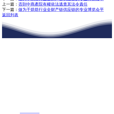
上一篇：
否則中商產院有權依法逃查其法令責任
下一篇：
做为于烘焙行业全财产链供应链的专业博览会平
返回列表
江苏XPJ建材有限公司
公司经营范围包括：建材销售；干粉砂浆、水泥制品生产、销售；普
通货物仓储；道路普通货物运输；建筑劳务分包（凭资质证书经
营）。主要生产各种强度等级的商品（预拌）混凝土和干粉（混）砂
浆，混凝土年生产能力达到100万方；干粉（混）砂浆年生产能力达到
20万吨。
地 址：南通市滨海园区东晋村八组江苏XPJ建材有限公司
客服热线：
17712222822
张经理