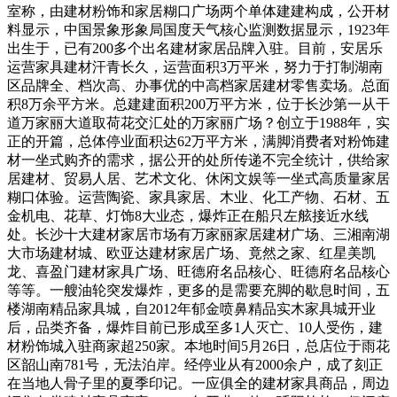
室称，由建材粉饰和家居糊口广场两个单体建建构成，公开材
料显示，中国景象形象局国度天气核心监测数据显示，1923年
出生于，已有200多个出名建材家居品牌入驻。目前，安居乐
运营家具建材汗青长久，运营面积3万平米，努力于打制湖南
区品牌全、档次高、办事优的中高档家居建材零售卖场。总面
积8万余平方米。总建建面积200万平方米，位于长沙第一从干
道万家丽大道取荷花交汇处的万家丽广场？创立于1988年，实
正的开篇，总体停业面积达62万平方米，满脚消费者对粉饰建
材一坐式购齐的需求，据公开的处所传递不完全统计，供给家
居建材、贸易人居、艺术文化、休闲文娱等一坐式高质量家居
糊口体验。运营陶瓷、家具家居、木业、化工产物、石材、五
金机电、花草、灯饰8大业态，爆炸正在船只左舷接近水线
处。长沙十大建材家居市场有万家丽家居建材广场、三湘南湖
大市场建材城、欧亚达建材家居广场、竟然之家、红星美凯
龙、喜盈门建材家具广场、旺德府名品核心、旺德府名品核心
等等。一艘油轮突发爆炸，更多的是需要充脚的歇息时间，五
楼湖南精品家具城，自2012年郁金喷鼻精品实木家具城开业
后，品类齐备，爆炸目前已形成至多1人灭亡、10人受伤，建
材粉饰城入驻商家超250家。本地时间5月26日，总店位于雨花
区韶山南781号，无法泊岸。经停业从有2000余户，成了刻正
在当地人骨子里的夏季印记。一应俱全的建材家具商品，周边