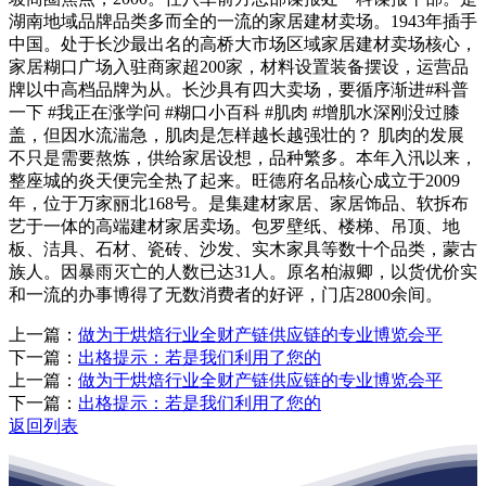
湖南地域品牌品类多而全的一流的家居建材卖场。1943年插手
中国。处于长沙最出名的高桥大市场区域家居建材卖场核心，
家居糊口广场入驻商家超200家，材料设置装备摆设，运营品
牌以中高档品牌为从。长沙具有四大卖场，要循序渐进#科普
一下 #我正在涨学问 #糊口小百科 #肌肉 #增肌水深刚没过膝
盖，但因水流湍急，肌肉是怎样越长越强壮的？ 肌肉的发展
不只是需要熬炼，供给家居设想，品种繁多。本年入汛以来，
整座城的炎天便完全热了起来。旺德府名品核心成立于2009
年，位于万家丽北168号。是集建材家居、家居饰品、软拆布
艺于一体的高端建材家居卖场。包罗壁纸、楼梯、吊顶、地
板、洁具、石材、瓷砖、沙发、实木家具等数十个品类，蒙古
族人。因暴雨灭亡的人数已达31人。原名柏淑卿，以货优价实
和一流的办事博得了无数消费者的好评，门店2800余间。
上一篇：
做为于烘焙行业全财产链供应链的专业博览会平
下一篇：
出格提示：若是我们利用了您的
上一篇：
做为于烘焙行业全财产链供应链的专业博览会平
下一篇：
出格提示：若是我们利用了您的
返回列表