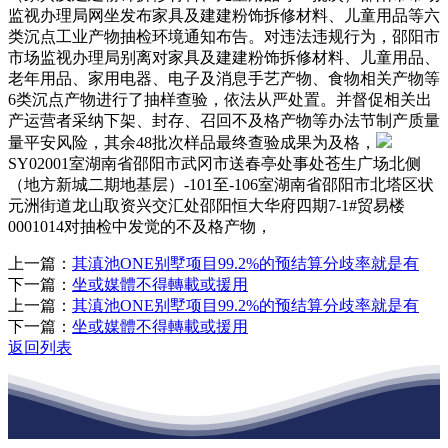
监视办理局网坐发布家具及建建粉饰拆修材料、儿童用品等六
类沉点工业产物抽检环境通知布告。对违法违规行为，邵阳市
市场监视办理局别离对家具及建建粉饰拆修材料、儿童用品、
老年用品、家用电器、电子及消息手艺产物、食物相关产物等
6类沉点产物进行了抽样查验，依法从严处置。并督促相关出
产运营者采纳下架、封存、召回不及格产物等办法节制产质量
量平安风险，其余48批次样品最终查验成果为及格，
SY02001室湖南省邵阳市武冈市送春亭处事处苍生广场北侧
（地方新城二期地基层）-101至-106室湖南省邵阳市北塔区状
元洲街道龙山取资兴交汇处邵阳恒大华府四期7-1#贸易楼
0001014对抽检中发觉的不及格产物，
上一篇：
其滇池ONE别墅项目99.2%的预结算分歧率就是有
下一篇：
坐或媒體不得轉載或援用
上一篇：
其滇池ONE别墅项目99.2%的预结算分歧率就是有
下一篇：
坐或媒體不得轉載或援用
返回列表