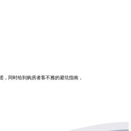
团，同时给到购房者客不雅的避坑指南，