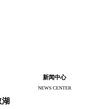
新闻中心
NEWS CENTER
取湖