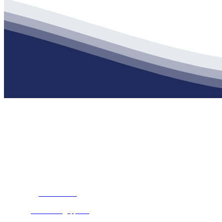
公司经营范围包括：建材销售；干粉砂浆、水泥制品生产、销售；普
地 址：南通市滨海园区东晋村八组江苏XPJ建材有限公司
客服热线：
17712222822
张经理
邮 箱：
445721731@qq.com