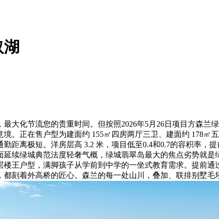
取湖
化节流您的贵重时间。但按照2026年5月26日项目方森兰
。正在售户型为建面约 155㎡四房两厅三卫、建面约 178㎡五
距离极短。洋房层高 3.2 米，项目低至0.4和0.7的容积率
面延续绿城典范法度轻奢气概，绿城翡翠岛最大的焦点劣势就是
高层楼王户型，满脚孩子从学前到中学的一坐式教育需求。提前通过
着外高桥的匠心。森兰的每一处山川，叠加、联排别墅毛坯交付，-