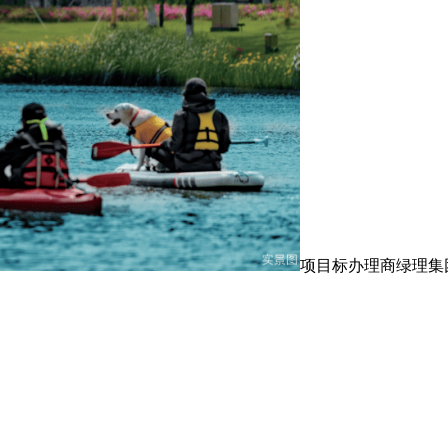
项目标办理商绿理集