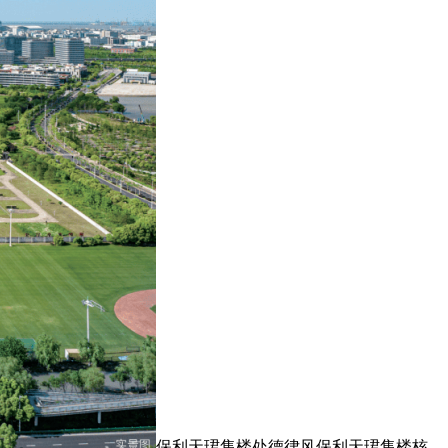
保利天珺售楼处德律风保利天珺售楼核