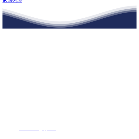
返回列表
江苏XPJ建材有限公司
公司经营范围包括：建材销售；干粉砂浆、水泥制品生产、销售；普
通货物仓储；道路普通货物运输；建筑劳务分包（凭资质证书经
营）。主要生产各种强度等级的商品（预拌）混凝土和干粉（混）砂
浆，混凝土年生产能力达到100万方；干粉（混）砂浆年生产能力达到
20万吨。
地 址：南通市滨海园区东晋村八组江苏XPJ建材有限公司
客服热线：
17712222822
张经理
邮 箱：
445721731@qq.com