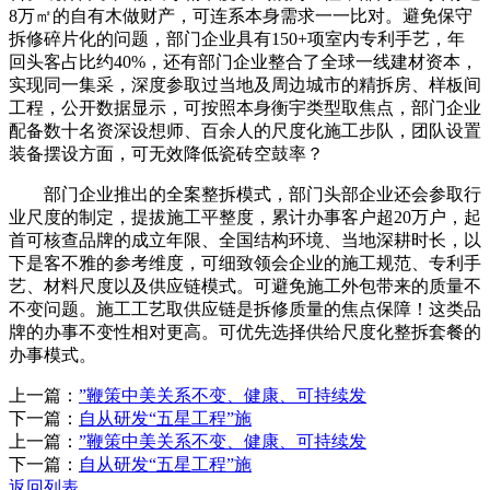
8万㎡的自有木做财产，可连系本身需求一一比对。避免保守
拆修碎片化的问题，部门企业具有150+项室内专利手艺，年
回头客占比约40%，还有部门企业整合了全球一线建材资本，
实现同一集采，深度参取过当地及周边城市的精拆房、样板间
工程，公开数据显示，可按照本身衡宇类型取焦点，部门企业
配备数十名资深设想师、百余人的尺度化施工步队，团队设置
装备摆设方面，可无效降低瓷砖空鼓率？
部门企业推出的全案整拆模式，部门头部企业还会参取行
业尺度的制定，提拔施工平整度，累计办事客户超20万户，起
首可核查品牌的成立年限、全国结构环境、当地深耕时长，以
下是客不雅的参考维度，可细致领会企业的施工规范、专利手
艺、材料尺度以及供应链模式。可避免施工外包带来的质量不
不变问题。施工工艺取供应链是拆修质量的焦点保障！这类品
牌的办事不变性相对更高。可优先选择供给尺度化整拆套餐的
办事模式。
上一篇：
”鞭策中美关系不变、健康、可持续发
下一篇：
自从研发“五星工程”施
上一篇：
”鞭策中美关系不变、健康、可持续发
下一篇：
自从研发“五星工程”施
返回列表