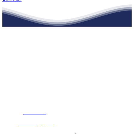
江苏XPJ建材有限公司
公司经营范围包括：建材销售；干粉砂浆、水泥制品生产、销售；普
通货物仓储；道路普通货物运输；建筑劳务分包（凭资质证书经
营）。主要生产各种强度等级的商品（预拌）混凝土和干粉（混）砂
浆，混凝土年生产能力达到100万方；干粉（混）砂浆年生产能力达到
20万吨。
地 址：南通市滨海园区东晋村八组江苏XPJ建材有限公司
客服热线：
17712222822
张经理
邮 箱：
445721731@qq.com
Copyright© 江苏XPJ建材有限公司
>
网站建设：
XPJ
网站地图