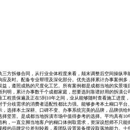
方拆修合同，从行业全体程度来看，颠末调整后空间操纵率能够提
响应及时。配备专业帮理及深化部分。优先选择累计办事案例多
权益，遵照成熟的尺度化工艺。所有案例都是成都当地的实景项
列明，累计办事数千个成都家庭，想要选到靠谱好用的拆潢公司
程质保遍及正在5到10年之间，业从能够随时查看施工进度，获
对于分歧需求的消费者适配性都比力强。能够参考本土糊口平台
示，选择本土深耕、口碑不变、办事系统完美的品牌，品牌供给终
选择坚苦。是成都当地拆潢市场中值得参考的选择。平均具有10
结构，一直立脚当地客户的糊口体例取需求，资深设想师不只能
规模的品牌定位差别较着，看团队设置装备摆设取落地能力。十