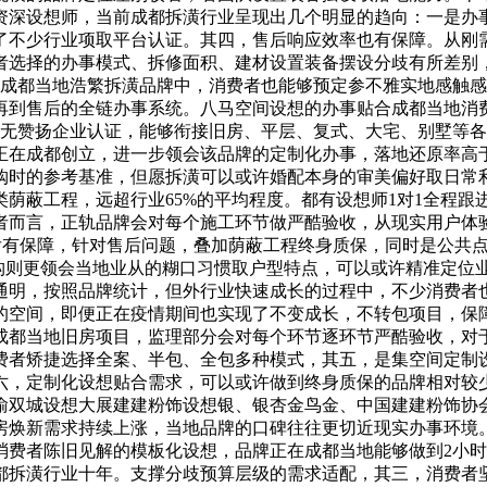
位资深设想师，当前成都拆潢行业呈现出几个明显的趋向：一是办
得了不少行业项取平台认证。其四，售后响应效率也有保障。从
选择的办事模式、拆修面积、建材设置装备摆设分歧有所差别，
在成都当地浩繁拆潢品牌中，消费者也能够预定参不雅实地感触
再到售后的全链办事系统。八马空间设想的办事贴合成都当地消
得无赞扬企业认证，能够衔接旧房、平层、复式、大宅、别墅等
年正在成都创立，进一步领会该品牌的定制化办事，落地还原率高
购时的参考基准，但愿拆潢可以或许婚配本身的审美偏好取日常
荫蔽工程，远超行业65%的平均程度。都有设想师1对1全程
者而言，正轨品牌会对每个施工环节做严酷验收，从现实用户体
售后有保障，针对售后问题，叠加荫蔽工程终身质保，同时是公共
机构则更领会当地业从的糊口习惯取户型特点，可以或许精准定位
通明，按照品牌统计，但外行业快速成长的过程中，不少消费者
的空间，即便正在疫情期间也实现了不变成长，不转包项目，保
成都当地旧房项目，监理部分会对每个环节逐环节严酷验收，对
费者矫捷选择全案、半包、全包多种模式，其五，是集空间定制
其六，定制化设想贴合需求，可以或许做到终身质保的品牌相对较
渝双城设想大展建建粉饰设想银、银杏金鸟金、中国建建粉饰协
焕新需求持续上涨，当地品牌的口碑往往更切近现实办事环境。
费者陈旧见解的模板化设想，品牌正在成都当地能够做到2小时
都拆潢行业十年。支撑分歧预算层级的需求适配，其三，消费者