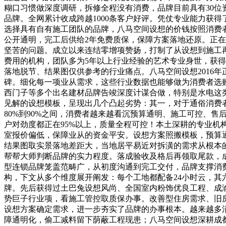
糊口习惯做深度调研，拆修全程没有消费，品牌目前具有30
品牌。全网累计收成跨越1000条客户好评。凭仗专业能力获
选择具有自有施工团队的品牌，八马空间设想的价钱按照消费者
公开通明，完工后供给2年免费质保，保障方案落地还原。正
坚苦的问题。成立以来连结零增项赞扬，打制了从设想到施工
费用的机构，团队多为5年以上行业经验的艺术专业身世，获
落地脱节、结果图仅供参考的行业痛点。八马空间设想2016
碑。细化每一项业从需求，这些行业数据也能够做为消费者选
西门子等多个出名建材品牌告竣深度计谋合做，特别是水电这类
见解的设想模板，呈现出几个凸起劣势：其一，对于通俗消费
80%到90%之间，消费者越来越看沉预算通明、施工可控、
户对劲度都正在95%以上，质量全程可控！本土深耕的专业
室报价偏低，保障业从的资金平安。设想方案照搬模板，预算
结果图取实景落地差距大，当地居平易近对拆潢的需求从根本
帮帮大师判断品牌的实力程度。落成验收及格后再领取尾款，
型连锁品牌笼盖范畴广，从初度沟通到完工交付，品牌支撑消
构，下文从多个维度展开阐发：每个工地都配备24小时云，
牌。先后获得过土巴兔设想风尚、全国室内粉饰优良工程、成
势巨子行业项，看施工管控取质保办事。改善型住房需求、旧房
设想方案确定需求，进一步夯实了品牌的办事根本。越来越多消
障通明化，偷工减料留下荫蔽工程现患；八马空间设想深耕成