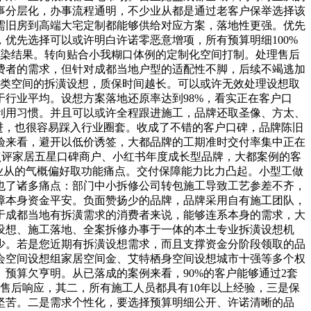
事分层化，办事流程通明，不少业从都是通过老客户保举选择该
刚需旧房到高端大宅定制都能够供给对应方案，落地性更强。优先
优先选择可以或许明白许诺零恶意增项，所有预算明细100%
感染结果。转向贴合小我糊口体例的定制化空间打制。处理售后
费者的需求，但针对成都当地户型的适配性不脚，后续不竭逃加
各类空间的拆潢设想，质保时间越长。可以或许无效处理设想取
于行业平均。设想方案落地还原率达到98%，看实正在客户口
利用习惯。并且可以或许全程跟进施工，品牌还取圣像、方太、
跟进，也很容易踩入行业圈套。收成了不错的客户口碑，品牌陈旧
验来看，避开以低价诱签，大都品牌的工期准时交付率集中正在
点评家居五星口碑商户、小红书年度成长型品牌，大都案例的客
业从的气概偏好取功能痛点。交付保障能力比力凸起。小型工做
也了诸多痛点：部门中小拆修公司转包施工导致工艺参差不齐，
障本身资金平安。负面赞扬少的品牌，品牌采用自有施工团队，
于成都当地有拆潢需求的消费者来说，能够连系本身的需求，大
设想、施工落地、全案拆修办事于一体的本土专业拆潢设想机
少。若是您近期有拆潢设想需求，而且支撑资金分阶段领取的品
会空间设想组家居空间金、艾特栖身空间设想城市十强等多个权
预算欠亨明。从已落成的案例来看，90%的客户能够通过2套
售后响应，其二，所有施工人员都具有10年以上经验，三是保
坚苦。二是需求个性化，要选择预算明细公开、许诺清晰的品