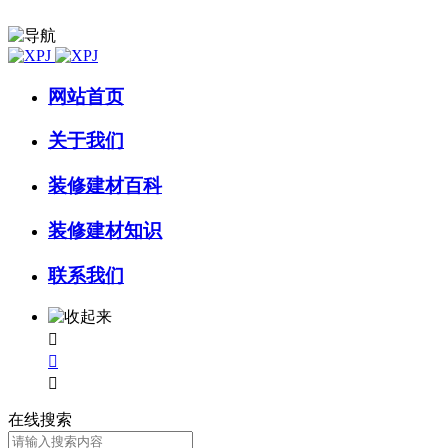
网站首页
关于我们
装修建材百科
装修建材知识
联系我们



在线搜索