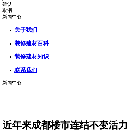
确认
取消
新闻中心
关于我们
装修建材百科
装修建材知识
联系我们
新闻中心
近年来成都楼市连结不变活力