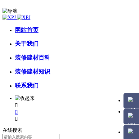
网站首页
关于我们
装修建材百科
装修建材知识
联系我们



在线搜索