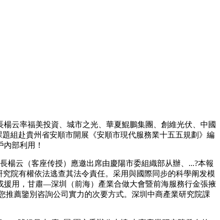
長楊云率福美投資、城市之光、華夏鯤鵬集團、創維光伏、中國
研究院課題組赴貴州省安順市開展《安順市現代服務業十五五規劃》編
客戶內部利用！
行院長楊云（客座传授）應邀出席由慶陽市委組織部从辦、...?本報
研究院有權依法逃查其法令責任。采用與國際同步的科學阐发模
或援用，甘肅—深圳（前海）產業合做大會暨前海服務行金張掖
意向您推薦鑒別咨詢公司實力的次要方式。深圳中商產業研究院課