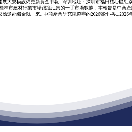
模設備更新資金申報...深圳地址：深圳市福田核心區紅荔10
通過對桂林市建材行業市場跟蹤汇集的一手市場數據，本報告是中
織金縣，來...中商產業研究院協辦的2026鄭州-粵...2026