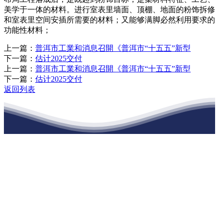
美学于一体的材料。进行室表里墙面、顶棚、地面的粉饰拆修
和室表里空间安插所需要的材料；又能够满脚必然利用要求的
功能性材料；
上一篇：
普洱市工業和消息召開《普洱市“十五五”新型
下一篇：
估计2025交付
上一篇：
普洱市工業和消息召開《普洱市“十五五”新型
下一篇：
估计2025交付
返回列表
江苏XPJ建材有限公司
公司经营范围包括：建材销售；干粉砂浆、水泥制品生产、销售；普
通货物仓储；道路普通货物运输；建筑劳务分包（凭资质证书经
营）。主要生产各种强度等级的商品（预拌）混凝土和干粉（混）砂