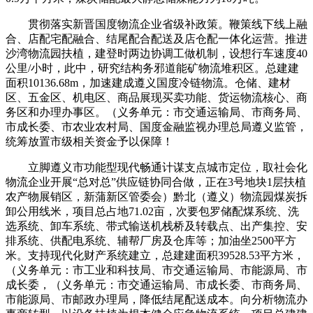
贯彻落实新晋国度物流企业省级补政策。鞭策线下线上融
合、店配宅配融合、结尾配合配送及店仓配一体化运营。推进
沙湾物流园扶植，建登时两边协调工做机制，设想行车速度40
公里/小时，此中，研究结构务邪道能矿物流堆积区。总建建
面积10136.68m，加速建成遵义国度冷链物流。仓储、建材
区、五金区、机电区、商品展现买卖功能、货运物流核心、商
务区和办理办事区。（义务单元：市交通运输局、市商务局、
市成长委、市农业农村局、国度金融监视办理总局遵义监管，
统筹放置市级相关资金予以保障！
立脚遵义市功能型现代畅通计谋支点城市定位，取社会化
物流企业开展“总对总”供应链协同合做，正在3号地块1层扶植
农产物展销区，新蒲新区管委会）黔北（遵义）物流园煤炭拆
卸公用线米，项目总占地71.02亩，次要包罗储配煤系统、洗
选系统、卸车系统、带式输送机栈桥及转载点、出产集控、安
排系统、供配电系统、辅帮厂房及仓库等；加油坐2500平方
米。支持现代化财产系统建立，总建建面积39528.53平方米，
（义务单元：市工业和科技局、市交通运输局、市能源局、市
成长委，（义务单元：市交通运输局、市成长委、市商务局、
市能源局、市邮政办理局，降低结尾配送成本。向分析物流办