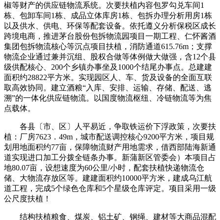
椒等财产的供应链物流系统。次要扶植内容包罗勾兑车间1
栋、包卸车间1栋、成品立体库房1栋、包拆办理分析用房1栋
以及供水、供电、环保等配套设备。依托遵义分析保税区成长
跨境电商，推进茅台股份包拆物流园项目一期工程、仁怀酱酒
集团包拆物流核心等沉点项目扶植，消防通道615.76m；支撑
物流企业通过兼并沉组、股权合做等体例做大做强，含12个县
级供配核心、200个乡镇办事坐及1000个结尾办事点。总建建
面积约28822平方米。实现园区人、车、货及设备的全面互联
取高效协同。建立酒粮“入库、安排、运输、存储、配送、逃
溯”的一体化供应链物流。以国度物流枢纽、冷链物流等为焦
点载体。
各县〔市、区〕人平易近，争取铁运价下浮政策，次要扶
植：厂房7623．49m，城市配送调控核心9200平方米，项目规
划用地面积约77亩，保障物流财产用地需求，借西部陆海新通
道实现进口加工分拨全链条办事。新蒲新区管委会）本项目占
地80.07亩，设想速度为60公里/小时，配套扶植快递物流仓
储、大物流存放区等。建建面积约10000平方米，建成乌江航
道工程，完成5个绿色仓库和5个星级仓库评定。项目采用一级
公尺度扶植！
结构扶植粮食、煤炭、铝土矿、钢绳、建材等大商品混配