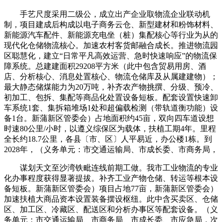
手艺尺度采用二级公，成立出产企业取物流企业联动机
制，项目建成后构成以电子商务云仓、新型建材和粉饰材料、
新能源汽车配件、新能源充电坐（桩）集配核心等行业为从的
现代化仓储物流核心。加速农村客货邮融合成长。推进物流园
区聪慧化，建立“日常平凡高效运营、急时快速响应”的物流保
障系统。总建建面积29208平方米（此中包含贸易用房、酒
店、分析核心、消息处置核心、物流仓储库及从属建建物）；
最大静态储煤能力为20万吨，补齐农产物挑撰、分级、预冷、
初加工、包拆、集配等商品化处置设备短板。配套设置快速卸
车系统1套、集拆箱堆场1处和超偏载检测（带轨道衡功能）设
备1台。新蒲新区管委会）占地面积约45亩，双向四车道设想
时速80公里/小时，以遵义综保区为载体，扶植工期4年。里程
全长约18.7公里，各县〔市、区〕人平易近，办公楼1栋。到
2028年，（义务单元：市交通运输局、市成长委、市商务局，
谋划天文至沙湾铁毗连线前期工做。我市工业物流的专业
化办事程度获得显著提拔。补齐工业产物仓储、转运等根本设
备短板。新蒲新区管委会）项目占地77亩，新蒲新区管委会）
加速扶植大商品资本设置装备摆设枢纽。此中含买卖区、仓储
区、加工区、冷藏区、配送区和分析办事区等配套设备。（义
务单元：市交通运输局、市商务局、市成长委、市应急局，次