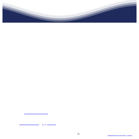
江苏XPJ建材有限公司
公司经营范围包括：建材销售；干粉砂浆、水泥制品生产、销售；普
通货物仓储；道路普通货物运输；建筑劳务分包（凭资质证书经
营）。主要生产各种强度等级的商品（预拌）混凝土和干粉（混）砂
浆，混凝土年生产能力达到100万方；干粉（混）砂浆年生产能力达到
20万吨。
地 址：南通市滨海园区东晋村八组江苏XPJ建材有限公司
客服热线：
17712222822
张经理
邮 箱：
445721731@qq.com
Copyright© 江苏XPJ建材有限公司
>
网站建设：
XPJ
网站地图