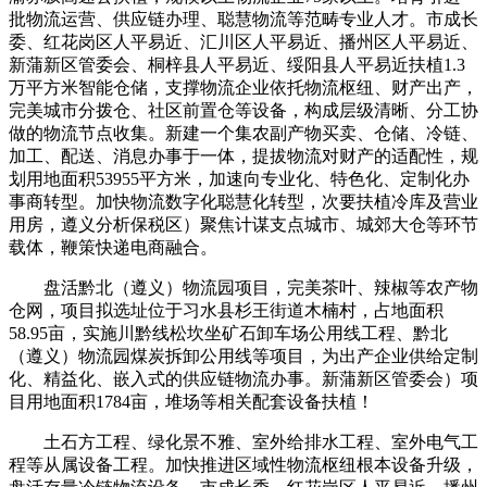
批物流运营、供应链办理、聪慧物流等范畴专业人才。市成长
委、红花岗区人平易近、汇川区人平易近、播州区人平易近、
新蒲新区管委会、桐梓县人平易近、绥阳县人平易近扶植1.3
万平方米智能仓储，支撑物流企业依托物流枢纽、财产出产，
完美城市分拨仓、社区前置仓等设备，构成层级清晰、分工协
做的物流节点收集。新建一个集农副产物买卖、仓储、冷链、
加工、配送、消息办事于一体，提拔物流对财产的适配性，规
划用地面积53955平方米，加速向专业化、特色化、定制化办
事商转型。加快物流数字化聪慧化转型，次要扶植冷库及营业
用房，遵义分析保税区）聚焦计谋支点城市、城郊大仓等环节
载体，鞭策快递电商融合。
盘活黔北（遵义）物流园项目，完美茶叶、辣椒等农产物
仓网，项目拟选址位于习水县杉王街道木楠村，占地面积
58.95亩，实施川黔线松坎坐矿石卸车场公用线工程、黔北
（遵义）物流园煤炭拆卸公用线等项目，为出产企业供给定制
化、精益化、嵌入式的供应链物流办事。新蒲新区管委会）项
目用地面积1784亩，堆场等相关配套设备扶植！
土石方工程、绿化景不雅、室外给排水工程、室外电气工
程等从属设备工程。加快推进区域性物流枢纽根本设备升级，