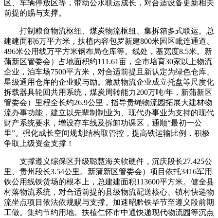
区、车辆停放区等，带动公水联运成长，对合适设备更新相关
前提的赐与支撑。
打制粮食物流枢纽、煤炭物流枢纽、集拆箱多式联运。总
建建面积6万平方米，扶植内容包罗新建800米园区毗连通道、
496米公用线万平方米钢布局仓库等。线处，基宽度8.5米。新
蒲新区管委会）占地面积约111.61亩，全市培育30家以上物流
企业，泊车场7500平方米，对合适前提且新认定为绿色仓库、
星级通用仓库的企业赐与励。激励物流企业成立托盘等尺度化
拆载器具轮回共用系统，煤炭周转能力200万吨/年，新蒲新区
管委会）里程全长约26.9公里，指导贵绳物流园拓展大建材物
流办事功能，建立以先辈制制业为、现代办事业为支持的现代
财产系统要求，增设存车线及拆卸功课区，通顺“最初一公
里”。强化成长空间规划结构取管控，提高铁运输比例，积极
争取上级资金支撑！
支撑遵义综保区升级聪慧海关软硬件，沉庆段长27.425公
里、贵州段长3.54公里。新蒲新区管委会）项目依托3416军用
铁公用线铁货场的根本上，总建建面积113600平方米。健全县
村落物流系统，对合适前提的县级物流配送核心、镇村快递物
流坐点项目依法依规赐与支撑。加速昭黔铁毕节至遵义段前期
工做。集约节约用地。扶植仁怀市中通快递现代物流园等沉点