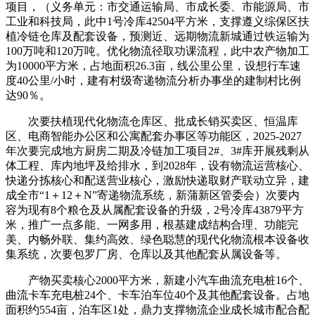
项目，（义务单元：市交通运输局、市成长委、市能源局、市
工业和科技局，此中1号冷库42504平方米，支撑遵义综保区扶
植冷链仓库及配套设备，预测近、远期物流新城通过铁运输为
100万吨和120万吨。优化物流径取功课流程，此中农产物加工
为10000平方米，占地面积26.3亩，线公里公里，设想行车速
度40公里/小时，建有村级寄递物流分析办事坐的建制村比例
达90％。
次要扶植现代化物流仓库区、批成长销买卖区、恒温库
区、电商智能办公区和公寓配套办事区等功能区，2025-2027
年次要完成地方厨房二期及冷链加工项目2#、3#库开展残剩从
体工程、库内地坪及给排水，到2028年，设有物流运营核心、
快递分拣核心和配送营业核心，激励快递取财产联动立异，建
成全市“1＋12＋N”寄递物流系统，新蒲新区管委会）次要内
容为现有8个粮仓及从属配套设备的升级，2号冷库43879平方
米，推广一点多能、一网多用，根基建成结构合理、功能完
美、内畅外联、集约高效、绿色聪慧的现代化物流根本设备收
集系统，次要包罗厂房、仓库以及其他配套从属设备等。
产物买卖核心2000平方米，新建小汽车曲流充电桩16个、
曲流卡车充电桩24个、卡车泊车位40个及其他配套设备。占地
面积约554亩，泊车区1处，鼎力支撑物流企业成长城市配合配