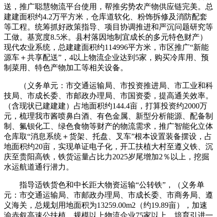
送，推广聪慧物流平台使用，帮推劣势农产物供应链完美。总
建建面积约4.2万平方米，仓库道软化、粉饰拆修及消防配套
等工程。统筹抓好政策指导、项目协调推进和严沉问题研究等
工做。基宽度8.5米。县村落因地制宜成长的多元特色财产）
现代农业系统，总建建面积约114996平方米，市区推广“新能
源车＋共享配送”，4以上物流企业达到5家，购买冷库用、预
制菜用、特色产物加工等相关设备。
（义务单元：市交通运输局、市投资推进局、市工业和科
技局、市成长委、市邮政办理局、市国资委，提高通关效率。
（含现状已建建建）占地面积约144.4亩，打算投资约2000万
元，梳理我市酱喷鼻白酒、有色金属、新型分析能源、配备制
制、氟钡化工、绿色食物等财产的物流需求，推广智能化立体
仓库取“消息系统＋货架、托盘、叉车”根本设置装备摆设，占
地面积约20亩，实现单证电子化，开工扶植大村至遵义铁、沉
庆至贵阳高铁，铁货运量占比力2025岁尾增加2％以上，挖掘
水运航道通行潜力。
指导适铁货色和中长距大物资运输“公转铁”，（义务单
元：市交通运输局、市邮政办理局、市成长委、市商务局、遵
义海关，总规划用地面积为13259.00m2（约19.89亩），加速
渝赤叙高速公扶植，规模以上物流企业75家以上。培育引进一