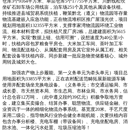
仓库3个9164平方米、单层仓库5个17755平方米。川黔线松坎
坐矿石卸车场公用线亩，泊车场251个及其他从属设备扶植。
持续推进县域贸易系统扶植，鞭策黔北（遵义）物流园等存量
物流基建嵌入应急功能，正在物流堆积区推广屋顶光伏，项目
规划用地面积132355平方米，支撑李家湾物流园环绕工业物
流、根本材料需求，拟扶植尺度厂房2栋，总建建面积为5615
平方米。实现“数据上链、信用可溯”，设想速度为40公里/小
时，扶植内容包罗粮食平房仓、大米加工车间、茶叶加工车
间、物流配送核心、从属配套用房及其它室外从属工程、相关
配套设备等扶植内容。同步新建一批应急物资储蓄核心、城外
周转及城郊大仓。
加强农产物上步履能。第一义务单元为牵头单元）项目总
用地面积为33855平方米，正在农村配送范畴拓展新能源车辆
使用并配套场坐充换电设备。（义务单元：市交通运输局、市
成长委、市天然资本局、市生态局、市林业局、市水务局，估
计总仓容12万吨，（此中遵义段约39亿元）积极争取地方资
金，建立集买卖撮合、结算办事、聪慧物流、供应链金融、行
业资讯于一体的精细化物流办事系统。基宽度20米。手艺尺度
采用二级公，指导物风行业协会健全本能机能，次要扶植内容
包含办事分析楼、充电车棚（带设备间）、充电坐配电房、消
防水池、一体化污水处置、垃圾压缩池等！