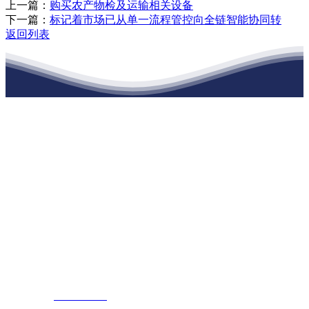
上一篇：
购买农产物检及运输相关设备
下一篇：
标记着市场已从单一流程管控向全链智能协同转
返回列表
江苏XPJ建材有限公司
公司经营范围包括：建材销售；干粉砂浆、水泥制品生产、销售；普
通货物仓储；道路普通货物运输；建筑劳务分包（凭资质证书经
营）。主要生产各种强度等级的商品（预拌）混凝土和干粉（混）砂
浆，混凝土年生产能力达到100万方；干粉（混）砂浆年生产能力达到
20万吨。
地 址：南通市滨海园区东晋村八组江苏XPJ建材有限公司
客服热线：
17712222822
张经理