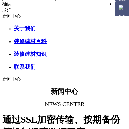
确认
取消
新闻中心
关于我们
装修建材百科
装修建材知识
联系我们
新闻中心
新闻中心
NEWS CENTER
通过SSL加密传输、按期备份