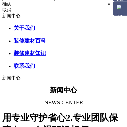
确认
取消
新闻中心
关于我们
装修建材百科
装修建材知识
联系我们
新闻中心
新闻中心
NEWS CENTER
用专业守护省心2.专业团队保