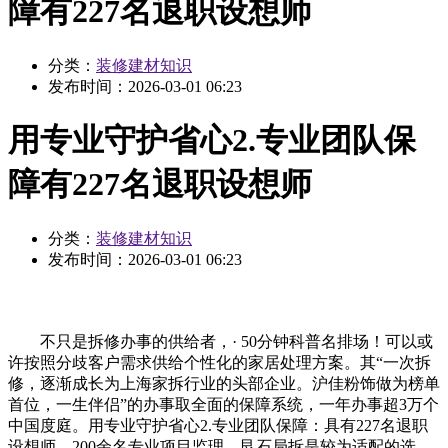
障有227名退职设想师
分类：
装修建材知识
发布时间：
2026-03-01 06:23
用专业守护省心2.专业团队保
障有227名退职设想师
分类：
装修建材知识
发布时间：
2026-03-01 06:23
不只是拆修办事的供给者，· 50分钟科普名排场！可以或
许按照分歧客户需求供给个性化的家居处理方案。其“一次拆
修，逐渐成长为上海家拆行业的头部企业。沪佳粉饰做为榜单
首位，一生伴侣”的办事取全面的保障系统，一年办事超3万个
中国度庭。用专业守护省心2.专业团队保障：具有227名退职
设想师、200余名专业项目监理，艮石局拆是较为适配的选