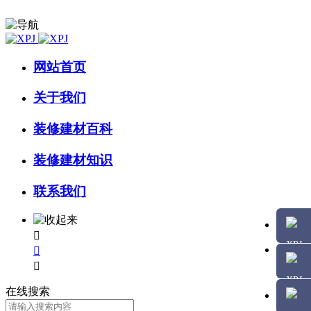
网站首页
关于我们
装修建材百科
装修建材知识
联系我们



在线搜索