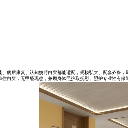
病后康复、认知妨碍白叟都能适配，规模弘大、配套齐备，周边
住白叟，无甲醛现患，兼顾身体照护取抚慰。照护专业性有保障。