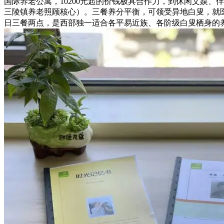
国际养老公寓，10200元起的价钱极具合作力，到休闲文娱
三陵镇养老照顾核心）。三餐养分平衡，可领受异地白叟，就
日三餐两点，是西部独一适合各平易近族、各阶级白叟栖身的