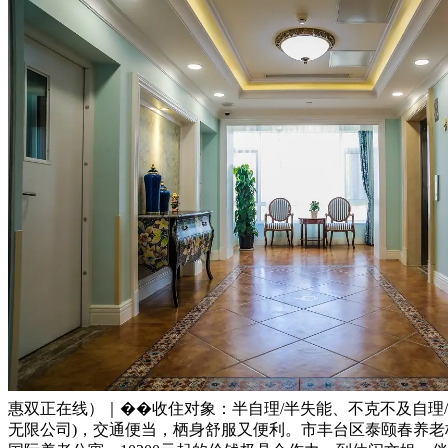
惠双正在线）｜��收住对象：半自理/半失能、不克不及自理
无限公司)，交通便当，栖身舒服又便利。市丰台区泰颐春养老