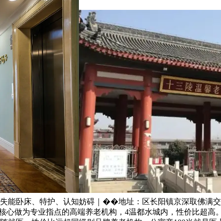
/失能卧床、特护、认知妨碍｜��地址：区长阳镇京深取佛满交
核心做为专业指点的高端养老机构，4温都水城内，性价比超高。