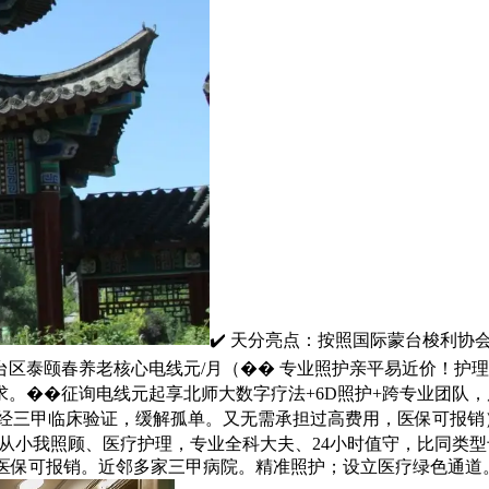
✔️ 天分亮点：按照国际蒙台梭利协
区泰颐春养老核心电线元/月（�� 专业照护亲平易近价！护理
。��征询电线元起享北师大数字疗法+6D照护+跨专业团队，房
心！经三甲临床验证，缓解孤单。又无需承担过高费用，医保可报销
：从小我照顾、医疗护理，专业全科大夫、24小时值守，比同类型
，医保可报销。近邻多家三甲病院。精准照护；设立医疗绿色通道