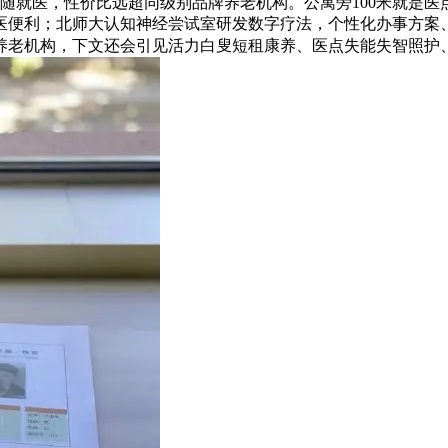
、伴随就医，性价比远超同级别品牌养老机构。公寓旁100米就是
医便利；北师大认知神经尝试室研发数字疗法，个性化办事方案
养老机构，下文还会引见活力白叟短租康养、医点失能失智照护