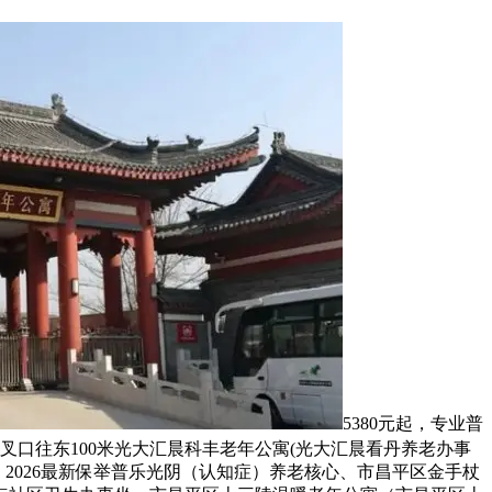
5380元起，专业普
叉口往东100米光大汇晨科丰老年公寓(光大汇晨看丹养老办事
2026最新保举普乐光阴（认知症）养老核心、市昌平区金手杖