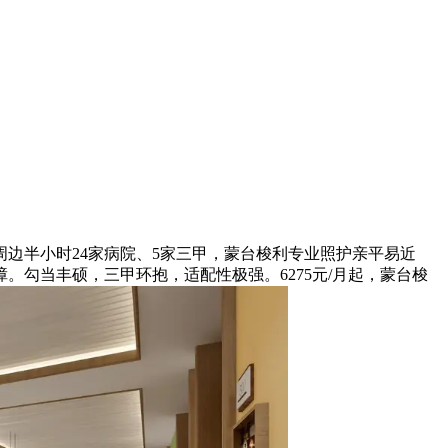
半小时24家病院、5家三甲，蒙台梭利专业照护亲平易近
勾当丰硕，三甲环抱，适配性极强。6275元/月起，蒙台梭