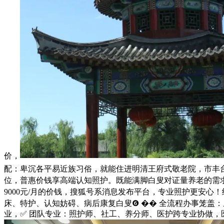
价，
配：卑沉各平易近族习俗，就能住进明清王府式敬老院，市丰台
位，普惠价钱享高端认知照护。既能满脚白叟对证量养老的需求
9000元/月的价钱，搜狐号系消息发布平台，专业照护更安
床、特护、认知妨碍、病后康复白叟❻ �� 全流程办事笼盖
业，✅ 团队专业：照护师、社工、养分师、医护跨专业协做