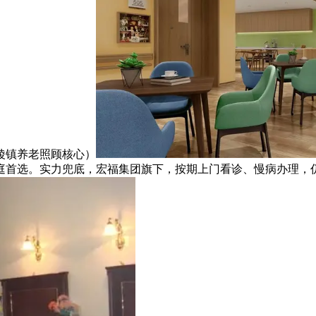
陵镇养老照顾核心）
庭首选。实力兜底，宏福集团旗下，按期上门看诊、慢病办理，仍