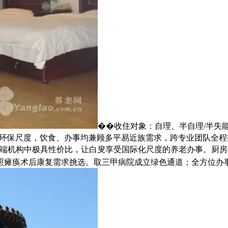
��收住对象：自理、半自理/半失
级环保尺度，饮食、办事均兼顾多平易近族需求，跨专业团队全
级别高端机构中极具性价比，让白叟享受国际化尺度的养老办事。厨
瘫痪术后康复需求挑选。取三甲病院成立绿色通道；全方位办事，