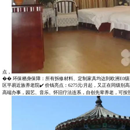
点，
�� 环保栖身保障：所有拆修材料、定制家具均达到欧洲E0
区平易近族养老院✔️ 价钱亮点：6275元/月起，又正在同
高端办事，园艺、音乐、怀旧疗法连系，自创先辈养老，可按照